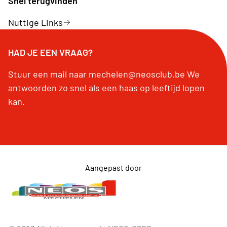
Snel terugvinden
Nuttige Links
HAD JE EEN VRAAG?
Stuur een mail naar mechelen@neosclub.be We
antwoorden zo snel als een haas op leeftijd lopen
kan.
Aangepast door