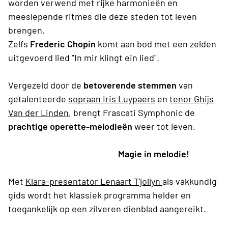
worden verwend met rijke harmonieën en
meeslepende ritmes die deze steden tot leven
brengen.
Zelfs
Frederic Chopin
komt aan bod met een zelden
uitgevoerd lied "In mir klingt ein lied".
Vergezeld door de
betoverende stemmen
van
getalenteerde
sopraan Iris Luypaers
en
tenor
Ghijs
Van der Linden
, brengt Frascati Symphonic de
prachtige operette-melodieën
weer tot leven.
Magie in melodie!
Met
Klara-presentator Lenaart T'jollyn
als vakkundig
gids wordt het klassiek programma helder en
toegankelijk op een zilveren dienblad aangereikt.