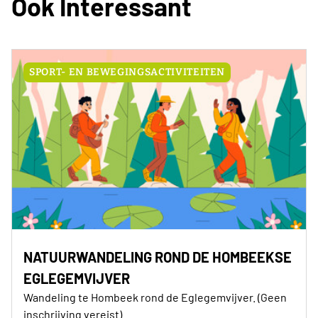
Ook Interessant
november) ontvangt het clubbestuur de busroute,
inclusief alle praktische info, in de mailbox
SPORT- EN BEWEGINGSACTIVITEITEN
NATUURWANDELING ROND DE HOMBEEKSE
EGLEGEMVIJVER
Wandeling te Hombeek rond de Eglegemvijver. (Geen
inschrijving vereist)