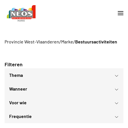
/
/
Provincie West-Vlaanderen
Marke
Bestuursactiviteiten
Filteren
Thema
Wanneer
Voor wie
augustus
2026
Frequentie
Voor iedereen
ma
di
wo
do
vr
za
zo
Voor alle Neos leden
27
28
29
30
31
1
2