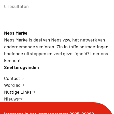
Eenmalig
Voor Neos leden van de eigen afdeling
3
4
5
6
7
8
9
0 resultaten
Wederkerend
10
11
12
13
14
15
16
17
18
19
20
21
22
23
24
25
26
27
28
29
30
31
1
2
3
4
5
6
Neos Marke
Vandaag
Wissen
Neos Marke is deel van Neos vzw, hét netwerk van
ondernemende senioren. Zin in toffe ontmoetingen,
boeiende uitstappen en veel gezelligheid? Leer ons
kennen!
Snel terugvinden
Contact
Word lid
Nuttige Links
Nieuws
Interesse in het jaarprogramma 2025-2026?