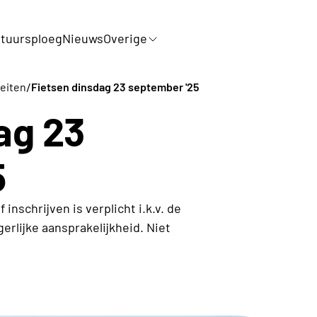
tuursploeg
Nieuws
Overige
/
teiten
Fietsen dinsdag 23 september '25
ag 23
5
 inschrijven is verplicht i.k.v. de
erlijke aansprakelijkheid. Niet