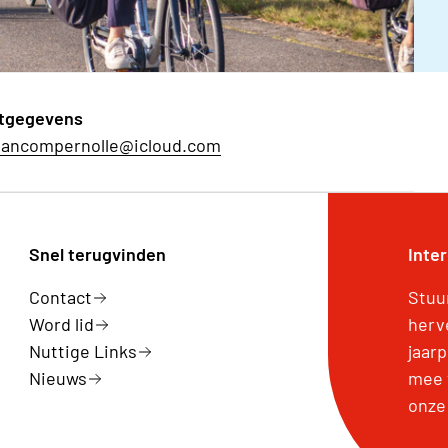
tgegevens
vancompernolle@icloud.com
Snel terugvinden
Inte
Contact
Stuu
Word lid
herv
Nuttige Links
jaar
Nieuws
mee 
onze