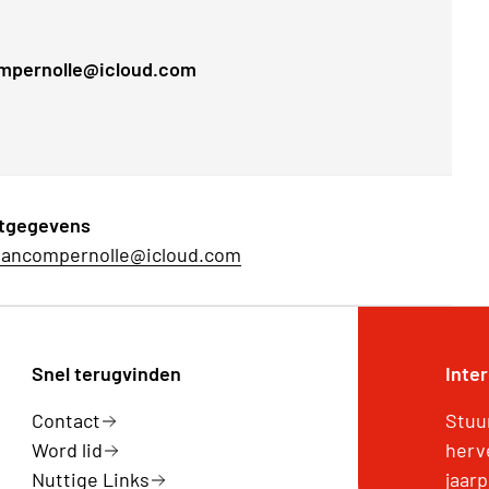
compernolle@icloud.com
tgegevens
vancompernolle@icloud.com
Snel terugvinden
Inte
Contact
Stuu
Word lid
herv
Nuttige Links
jaar