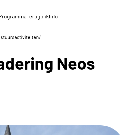
Programma
Terugblik
Info
/
stuursactiviteiten
adering Neos
6