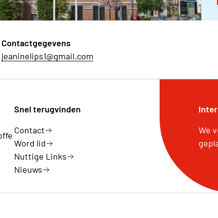
Contactgegevens
jeaninelips1@gmail.com
Snel terugvinden
Inte
Contact
We v
offe
Word lid
gepl
Nuttige Links
Nieuws