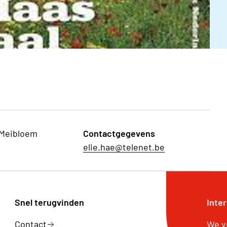
 Meibloem
Contactgegevens
elie.hae@telenet.be
Snel terugvinden
Inte
Contact
We v