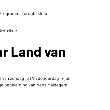
Programma
Terugblik
Info
/
tiviteiten
ar Land van
l van zondag 15 t/m donderdag 19 juni
ige begeleiding van Neos Maldegem.