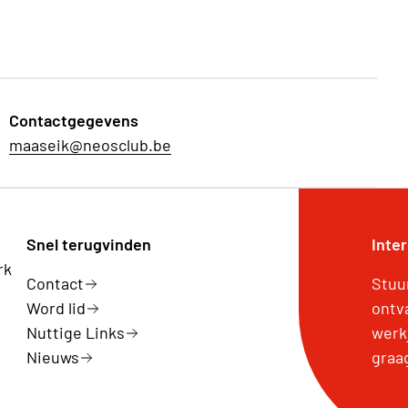
Contactgegevens
maaseik@neosclub.be
Snel terugvinden
Inte
rk
Contact
Stuu
Word lid
ontv
Nuttige Links
werk
Nieuws
graa