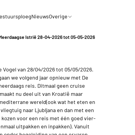
estuursploeg
Nieuws
Overige
Meerdaagse Istrië 28-04-2026 tot 05-05-2026
e Vogel van 28/04/2026 tot 05/05/2026.
gaan we volgend jaar opnieuw met De
 meerdaags reis. Ditmaal geen cruise
 maakt nu deel uit van Kroatië maar
e mediterrane wereld(ook wat het eten en
 vliegtuig naar Ljubljana en dan met een
 kozen voor een reis met één goed vier-
énmaal uitpakken en inpakken). Vanuit
en onder begeleiding van een ervaren