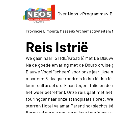
Over Neos
Programma
B
/
/
/
Provincie Limburg
Maaseik
Archief activiteiten
Reis Istrië
We gaan naar ISTRIE(Kroatië) Met De Blauw
Na de goede ervaring met de Douro cruise 
Blauwe Vogel ”scheep” voor onze jaarlijkse
maar een 8-daagse rondreis in Istrië. Istrië
leunt cultureel sterk aan tegen Italië en d
het weer betreffen). Onze reis gaat met het
touringcar naar onze standplaats Porec. We
sterren Hotel Valamar Parentino (slechts é
Porec reizen we met onze luxe touringcar 