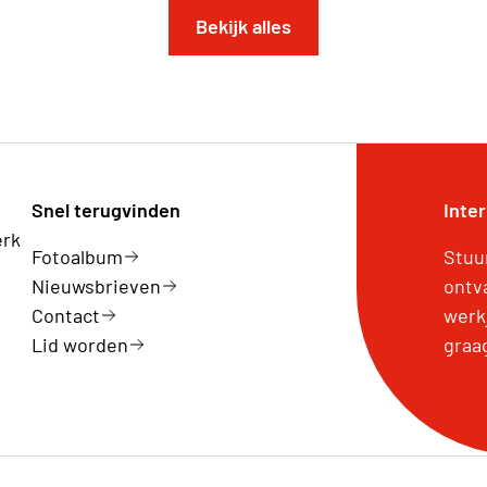
Bekijk alles
Snel terugvinden
Inte
erk
Fotoalbum
Stuu
Nieuwsbrieven
ontv
Contact
werk
Lid worden
graa