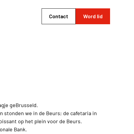
Contact
Word lid
gje geBrusseld.
en stonden we in de Beurs; de cafetaria in
oissant
op het plein voor de Beurs.
onale B
ank.