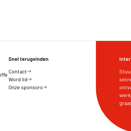
Snel terugvinden
Inte
Contact
Stuu
offe
Word lid
secr
Onze sponsors
ontv
werk
graa