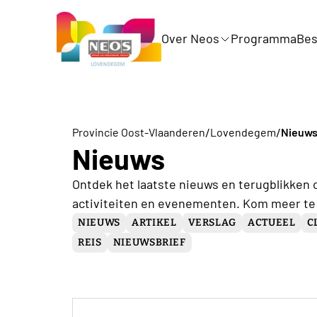
Over Neos
Programma
Bes
/
/
Provincie Oost-Vlaanderen
Lovendegem
Nieuw
Nieuws
Ontdek het laatste nieuws en terugblikken 
activiteiten en evenementen. Kom meer te
NIEUWS
ARTIKEL
VERSLAG
ACTUEEL
C
REIS
NIEUWSBRIEF