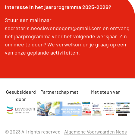
Interesse in het jaarprogramma 2025-2026?
Stuur een mail naar
secretaris.neoslovendegem@gmail.com en ontvang
het jaarprogramma voor het volgende werkjaar. Zin
om mee te doen? We verwelkomen je graag op een
van onze geplande activiteiten.
Gesubsideerd
Partnerschap met
Met steun van
door
© 2023 All rights reserved -
Algemene Voorwaarden Neos