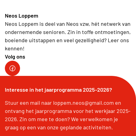
Neos Loppem
Neos Loppem is deel van Neos vzw, hét netwerk van
ondernemende senioren. Zin in toffe ontmoetingen,
boeiende uitstappen en veel gezelligheid? Leer ons
kennen!
Volg ons
facebook pagina Neos Loppem
Interesse in het jaarprogramma 2025-2026?
Stuur een mail naar loppem.neos@gmail.com en
ontvang het jaarprogramma voor het werkjaar 2025-
2026. Zin om mee te doen? We verwelkomen je
graag op een van onze geplande activiteiten.