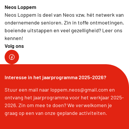
Neos Loppem
Neos Loppem is deel van Neos vzw, hét netwerk van
ondernemende senioren. Zin in toffe ontmoetingen,
boeiende uitstappen en veel gezelligheid? Leer ons
kennen!
Volg ons
facebook pagina Neos Loppem
Interesse in het jaarprogramma 2025-2026?
Stuur een mail naar loppem.neos@gmail.com en
ontvang het jaarprogramma voor het werkjaar 2025-
2026. Zin om mee te doen? We verwelkomen je
graag op een van onze geplande activiteiten.