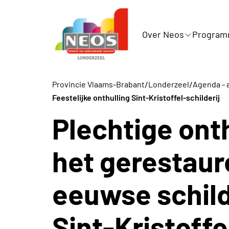
Over Neos
Progra
/
/
Provincie Vlaams-Brabant
Londerzeel
Agenda - a
Feestelijke onthulling Sint-Kristoffel-schilderij
Plechtige ont
het gerestaur
eeuwse schild
Sint-Kristoffe