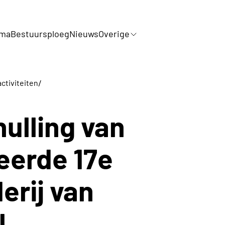
mma
Bestuursploeg
Nieuws
Overige
/
ctiviteiten
hulling van
eerde 17e
erij van
l