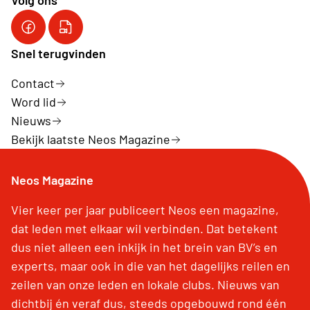
Volg ons
Onze FB pagina
YouTube kanaal van Neos VZW
Snel terugvinden
Contact
Word lid
Nieuws
Bekijk laatste Neos Magazine
Neos Magazine
Vier keer per jaar publiceert Neos een magazine,
dat leden met elkaar wil verbinden. Dat betekent
dus niet alleen een inkijk in het brein van BV’s en
experts, maar ook in die van het dagelijks reilen en
zeilen van onze leden en lokale clubs. Nieuws van
dichtbij én veraf dus, steeds opgebouwd rond één