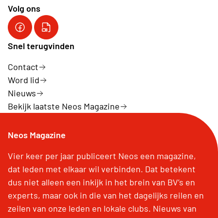
Volg ons
Onze FB pagina
YouTube kanaal van Neos VZW
Snel terugvinden
Contact
Word lid
Nieuws
Bekijk laatste Neos Magazine
Neos Magazine
Vier keer per jaar publiceert Neos een magazine,
dat leden met elkaar wil verbinden. Dat betekent
dus niet alleen een inkijk in het brein van BV’s en
experts, maar ook in die van het dagelijks reilen en
zeilen van onze leden en lokale clubs. Nieuws van