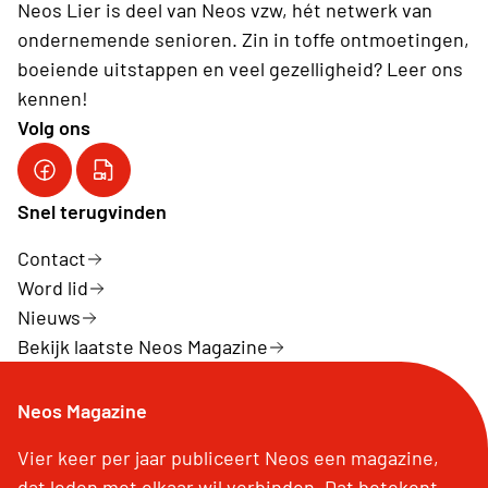
Neos Lier is deel van Neos vzw, hét netwerk van
ondernemende senioren. Zin in toffe ontmoetingen,
boeiende uitstappen en veel gezelligheid? Leer ons
kennen!
Volg ons
Onze FB pagina
YouTube kanaal van Neos VZW
Snel terugvinden
Contact
Word lid
Nieuws
Bekijk laatste Neos Magazine
Neos Magazine
Vier keer per jaar publiceert Neos een magazine,
dat leden met elkaar wil verbinden. Dat betekent