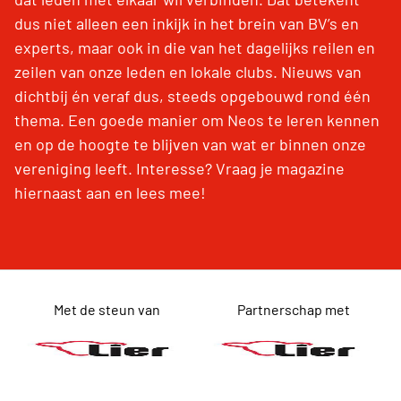
dus niet alleen een inkijk in het brein van BV’s en
experts, maar ook in die van het dagelijks reilen en
zeilen van onze leden en lokale clubs. Nieuws van
dichtbij én veraf dus, steeds opgebouwd rond één
thema. Een goede manier om Neos te leren kennen
en op de hoogte te blijven van wat er binnen onze
vereniging leeft. Interesse? Vraag je magazine
hiernaast aan en lees mee!
Met de steun van
Partnerschap met