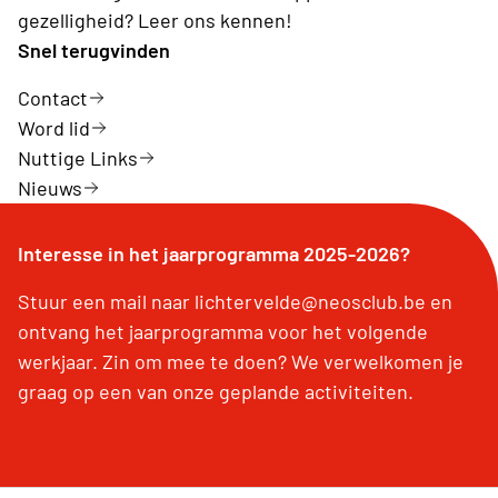
gezelligheid? Leer ons kennen!
Snel terugvinden
Contact
Word lid
Nuttige Links
Nieuws
Interesse in het jaarprogramma 2025-2026?
Stuur een mail naar lichtervelde@neosclub.be en
ontvang het jaarprogramma voor het volgende
werkjaar. Zin om mee te doen? We verwelkomen je
graag op een van onze geplande activiteiten.