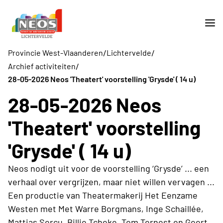
/
/
Provincie West-Vlaanderen
Lichtervelde
/
Archief activiteiten
28-05-2026 Neos 'Theatert' voorstelling 'Grysde' ( 14 u)
28-05-2026 Neos
'Theatert' voorstelling
'Grysde' ( 14 u)
Neos nodigt uit voor de voorstelling ‘Grysde’ ... een
verhaal over vergrijzen, maar niet willen vervagen ...
Een productie van Theatermakerij Het Eenzame
Westen met Met Warre Borgmans, Inge Schaillée,
Mattias Sercu, Billie Tcheke, Tom Ternest en Geert