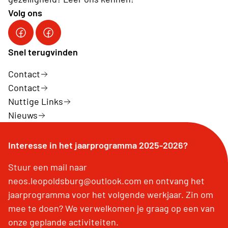
Volg ons
Neos Leopoldsburg
Snel terugvinden
Contact
Contact
Nuttige Links
Nieuws
Interesse in het jaarprogramma 2025-2026?
Stuur een mail naar
neos.leopoldsburg@outlook.com en ontvang het
jaarprogramma voor het volgende werkjaar. Zin om
mee te doen? We verwelkomen je graag op een van
onze geplande activiteiten.