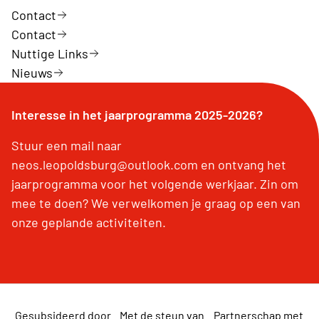
Contact
Contact
Nuttige Links
Nieuws
Interesse in het jaarprogramma 2025-2026?
Stuur een mail naar
neos.leopoldsburg@outlook.com en ontvang het
jaarprogramma voor het volgende werkjaar. Zin om
mee te doen? We verwelkomen je graag op een van
onze geplande activiteiten.
Gesubsideerd door
Met de steun van
Partnerschap met