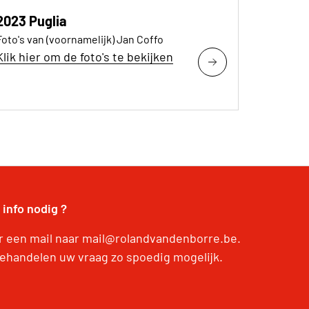
2023 Puglia
Foto's van (voornamelijk) Jan Coffo
Klik hier om de foto's te bekijken
 info nodig ?
r een mail naar mail@rolandvandenborre.be.
behandelen uw vraag zo spoedig mogelijk.