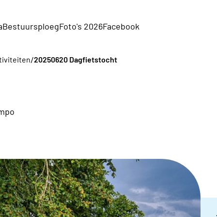
a
Bestuursploeg
Foto's 2026
Facebook
/
tiviteiten
20250620 Dagfietstocht
empo