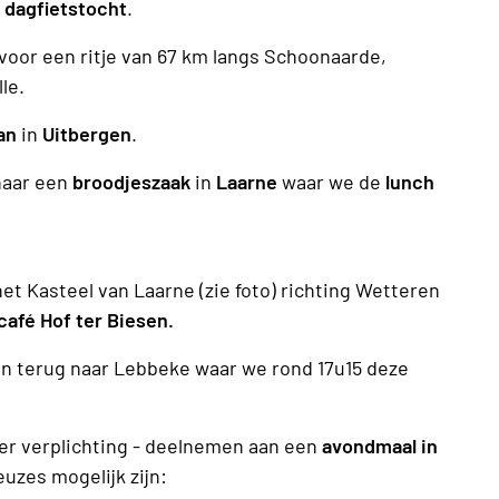
n
dagfietstocht
.
voor een ritje van 67 km langs Schoonaarde,
le.
an
in
Uitbergen
.
naar een
broodjeszaak
in
Laarne
waar we de
lunch
et Kasteel van Laarne (zie foto) richting Wetteren
café Hof ter Biesen.
n terug naar Lebbeke waar we rond 17u15 deze
der verplichting - deelnemen aan een
avondmaal in
uzes mogelijk zijn: