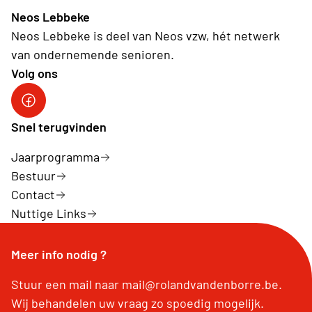
Neos Lebbeke
Neos Lebbeke is deel van Neos vzw, hét netwerk
van ondernemende senioren.
Volg ons
Facebook
Snel terugvinden
Jaarprogramma
Bestuur
Contact
Nuttige Links
Meer info nodig ?
Stuur een mail naar mail@rolandvandenborre.be.
Wij behandelen uw vraag zo spoedig mogelijk.