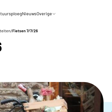
tuursploeg
Nieuws
Overige
/
iteiten
Fietsen 7/7/26
6