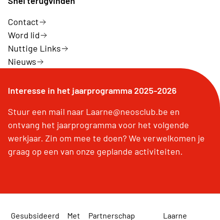
Snel terugvinden
Contact
Word lid
Nuttige Links
Nieuws
Interesse in het jaarprogramma 2025-2026
Stuur een mail naar Laarne@neosclub.be en
ontvang het jaarprogramma voor het volgende
werkjaar. Zin om mee te doen? We verwelkomen je
graag op een van onze geplande activiteiten.
Gesubsideerd
Met
Partnerschap
Laarne