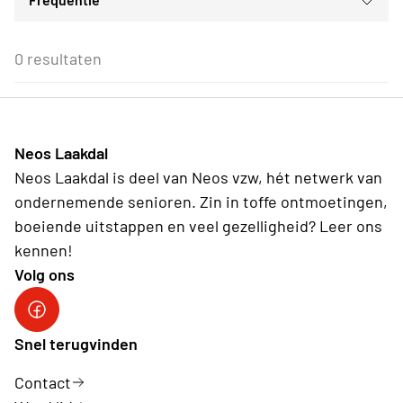
Voor iedereen
ma
di
wo
do
vr
za
zo
Voor alle Neos leden
27
28
29
30
31
1
2
Eenmalig
Voor Neos leden van de eigen afdeling
3
4
5
6
7
8
9
0 resultaten
Wederkerend
10
11
12
13
14
15
16
17
18
19
20
21
22
23
24
25
26
27
28
29
30
31
1
2
3
4
5
6
Neos Laakdal
Vandaag
Wissen
Neos Laakdal is deel van Neos vzw, hét netwerk van
ondernemende senioren. Zin in toffe ontmoetingen,
boeiende uitstappen en veel gezelligheid? Leer ons
kennen!
Volg ons
Neos Laakdal
Snel terugvinden
Contact