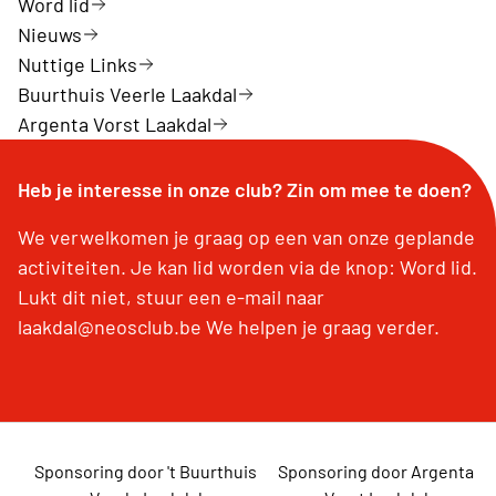
Word lid
Nieuws
Nuttige Links
Buurthuis Veerle Laakdal
Argenta Vorst Laakdal
Heb je interesse in onze club? Zin om mee te doen?
We verwelkomen je graag op een van onze geplande
activiteiten. Je kan lid worden via de knop: Word lid.
Lukt dit niet, stuur een e-mail naar
laakdal@neosclub.be We helpen je graag verder.
Sponsoring door 't Buurthuis
Sponsoring door Argenta