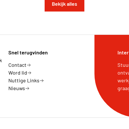
Bekijk alles
Snel terugvinden
Inte
k
Contact
Stuu
Word lid
ontv
Nuttige Links
werk
Nieuws
graa