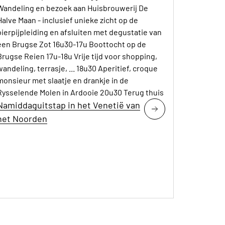
Wandeling en bezoek aan Huisbrouwerij De
Halve Maan - inclusief unieke zicht op de
bierpijpleiding en afsluiten met degustatie van
een Brugse Zot 16u30-17u Boottocht op de
Brugse Reien 17u-18u Vrije tijd voor shopping,
wandeling, terrasje, ... 18u30 Aperitief, croque
monsieur met slaatje en drankje in de
Rysselende Molen in Ardooie 20u30 Terug thuis
Namiddaguitstap in het Venetië van
het Noorden