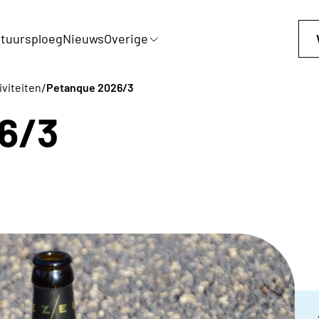
tuursploeg
Nieuws
Overige
/
iviteiten
Petanque 2026/3
6/3