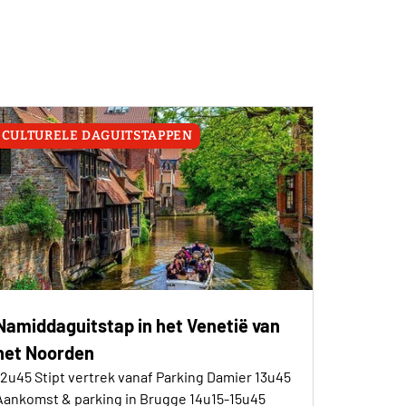
CULTURELE DAGUITSTAPPEN
Namiddaguitstap in het Venetië van
het Noorden
12u45 Stipt vertrek vanaf Parking Damier 13u45
Aankomst & parking in Brugge 14u15-15u45