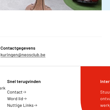
Contactgegevens
kuringen@neosclub.be
Snel terugvinden
Inte
erk
Contact
Stuu
Word lid
ontv
Nuttige Links
werk