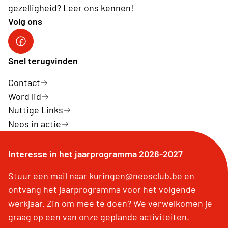
gezelligheid? Leer ons kennen!
Volg ons
Facebook
Snel terugvinden
Contact
Word lid
Nuttige Links
Neos in actie
Interesse in het jaarprogramma 2026-2027
Stuur een mail naar kuringen@neosclub.be en
ontvang het jaarprogramma voor het volgende
werkjaar. Zin om mee te doen? We verwelkomen je
graag op een van onze geplande activiteiten.