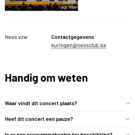
Neos vzw
Contactgegevens
kuringen@neosclub.be
Handig om weten
Waar vindt dit concert plaats?
In de mooie blauwe zaal van deSingel kan je vanuit
Heef dit concert een pauze?
comfortabele zetels genieten van dit Weense
Ja, er is een pauze voorzien van een 25-tal minuten
Is er een programmaboekje ter beschikking?
concert.