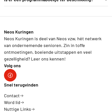
Ter plekke deelt de organisatie programmaboekjes
uit, waarvoor een vrije bijdrage kan gegeven
worden.
Neos Kuringen
Neos Kuringen is deel van Neos vzw, hét netwerk
van ondernemende senioren. Zin in toffe
ontmoetingen, boeiende uitstappen en veel
gezelligheid? Leer ons kennen!
Volg ons
Facebook
Snel terugvinden
Contact
Word lid
Nuttige Links