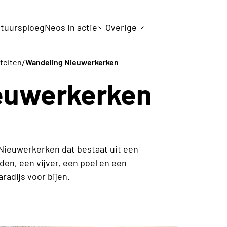
tuursploeg
Neos in actie
Overige
/
iteiten
Wandeling Nieuwerkerken
euwerkerken
n Nieuwerkerken dat bestaat uit een
den, een vijver, een poel en een
adijs voor bijen.