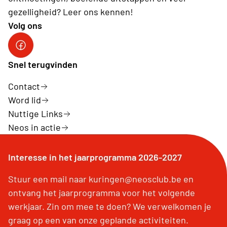
gezelligheid? Leer ons kennen!
Volg ons
Facebook
Snel terugvinden
Contact
Word lid
Nuttige Links
Neos in actie
Interesse in het jaarprogramma 2026-2027
Stuur een mail naar kuringen@neosclub.be en
ontvang het jaarprogramma voor het volgende
werkjaar. Zin om mee te doen? We verwelkomen je
graag op een van onze geplande activiteiten.