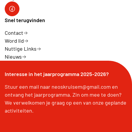
Snel terugvinden
Contact
Word lid
Nuttige Links
Nieuws
Interesse in het jaarprogramma 2025-2026?
Stuur een mail naar neoskruisem@gmail.com en
ontvang het jaarprogramma. Zin om mee te doen?
We verwelkomen je graag op een van onze geplande
activiteiten.