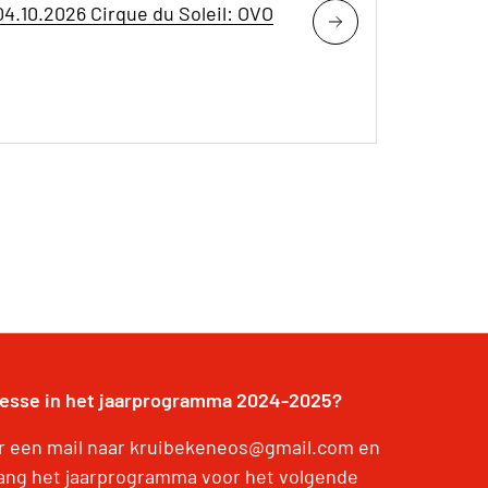
04.10.2026 Cirque du Soleil: OVO
resse in het jaarprogramma 2024-2025?
r een mail naar kruibekeneos@gmail.com en
ang het jaarprogramma voor het volgende