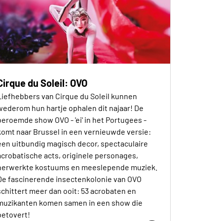
Cirque du Soleil: OVO
Liefhebbers van Cirque du Soleil kunnen
wederom hun hartje ophalen dit najaar! De
beroemde show OVO - 'ei' in het Portugees -
komt naar Brussel in een vernieuwde versie:
een uitbundig magisch decor, spectaculaire
acrobatische acts, originele personages,
herwerkte kostuums en meeslepende muziek.
De fascinerende insectenkolonie van OVO
schittert meer dan ooit: 53 acrobaten en
muzikanten komen samen in een show die
betovert!