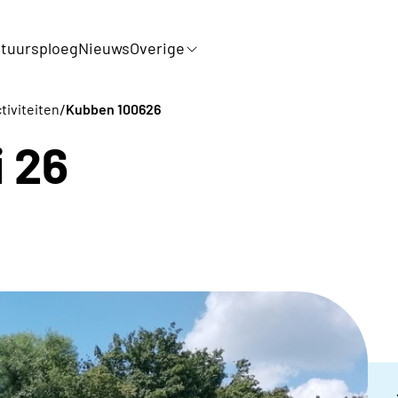
tuursploeg
Nieuws
Overige
/
tiviteiten
Kubben 100626
i 26