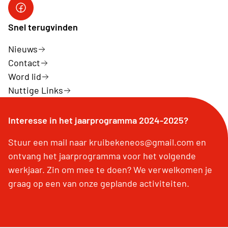
Neos Facebook Pagina
Snel terugvinden
Nieuws
Contact
Word lid
Nuttige Links
Interesse in het jaarprogramma 2024-2025?
Stuur een mail naar kruibekeneos@gmail.com en
ontvang het jaarprogramma voor het volgende
werkjaar. Zin om mee te doen? We verwelkomen je
graag op een van onze geplande activiteiten.