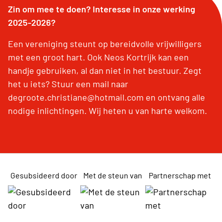
Zin om mee te doen? Interesse in onze werking
2025-2026?
Een vereniging steunt op bereidvolle vrijwilligers
met een groot hart. Ook Neos Kortrijk kan een
handje gebruiken, al dan niet in het bestuur. Zegt
het u iets? Stuur een mail naar
degroote.christiane@hotmail.com en ontvang alle
nodige inlichtingen. Wij heten u van harte welkom.
Gesubsideerd door
Met de steun van
Partnerschap met