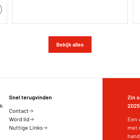
Bekijk alles
Snel terugvinden
Zin 
rk
2025
Contact
Word lid
Een v
Nuttige Links
met 
handj