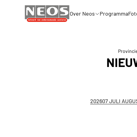
Over Neos
Programma
Fot
Provinci
NIEU
202607 JULI AUG