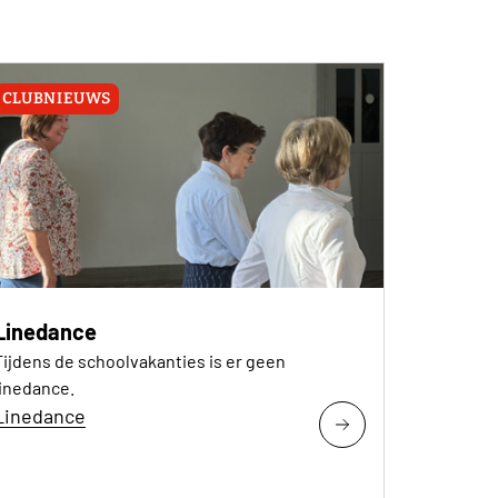
CLUBNIEUWS
Linedance
Tijdens de schoolvakanties is er geen
linedance.
Linedance