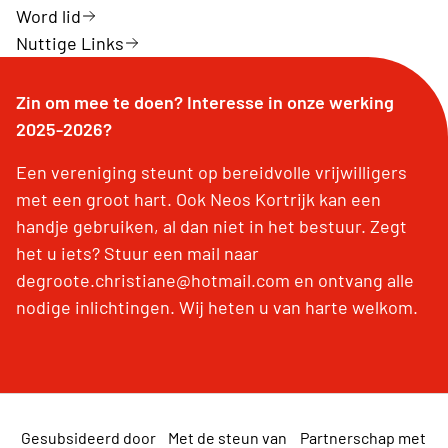
Word lid
Nuttige Links
Zin om mee te doen? Interesse in onze werking
2025-2026?
Een vereniging steunt op bereidvolle vrijwilligers
met een groot hart. Ook Neos Kortrijk kan een
handje gebruiken, al dan niet in het bestuur. Zegt
het u iets? Stuur een mail naar
degroote.christiane@hotmail.com en ontvang alle
nodige inlichtingen. Wij heten u van harte welkom.
Gesubsideerd door
Met de steun van
Partnerschap met