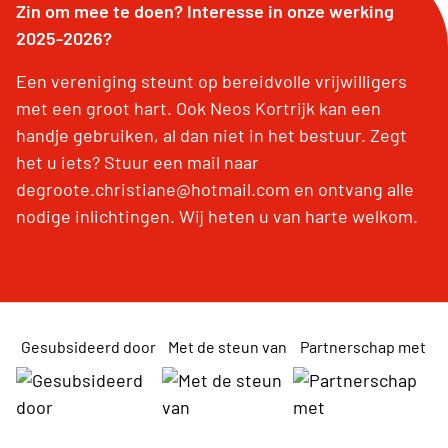
Zin om mee te doen? Interesse in onze werking
2025-2026?
Een vereniging steunt op bereidvolle vrijwilligers
met een groot hart. Ook Neos Kortrijk kan een
handje gebruiken, al dan niet in het bestuur. Zegt
het u iets? Stuur een mail naar
degroote.christiane@hotmail.com en ontvang alle
nodige inlichtingen. Wij heten u van harte welkom.
Gesubsideerd door
Met de steun van
Partnerschap met