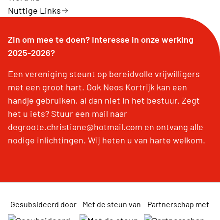
Nuttige Links
Zin om mee te doen? Interesse in onze werking
2025-2026?
Een vereniging steunt op bereidvolle vrijwilligers
met een groot hart. Ook Neos Kortrijk kan een
handje gebruiken, al dan niet in het bestuur. Zegt
het u iets? Stuur een mail naar
degroote.christiane@hotmail.com en ontvang alle
nodige inlichtingen. Wij heten u van harte welkom.
Gesubsideerd door
Met de steun van
Partnerschap met