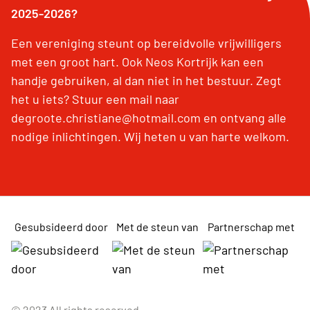
2025-2026?
Een vereniging steunt op bereidvolle vrijwilligers
met een groot hart. Ook Neos Kortrijk kan een
handje gebruiken, al dan niet in het bestuur. Zegt
het u iets? Stuur een mail naar
degroote.christiane@hotmail.com en ontvang alle
nodige inlichtingen. Wij heten u van harte welkom.
Gesubsideerd door
Met de steun van
Partnerschap met
© 2023 All rights reserved