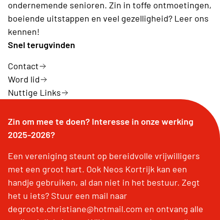
ondernemende senioren. Zin in toffe ontmoetingen,
boeiende uitstappen en veel gezelligheid? Leer ons
kennen!
Snel terugvinden
Contact
Word lid
Nuttige Links
Zin om mee te doen? Interesse in onze werking
2025-2026?
Een vereniging steunt op bereidvolle vrijwilligers
met een groot hart. Ook Neos Kortrijk kan een
handje gebruiken, al dan niet in het bestuur. Zegt
het u iets? Stuur een mail naar
degroote.christiane@hotmail.com en ontvang alle