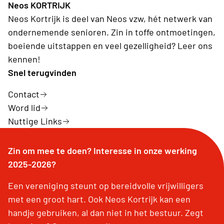
Neos KORTRIJK
Neos Kortrijk is deel van Neos vzw, hét netwerk van
ondernemende senioren. Zin in toffe ontmoetingen,
boeiende uitstappen en veel gezelligheid? Leer ons
kennen!
Snel terugvinden
Contact
Word lid
Nuttige Links
Zin om mee te doen? Interesse in onze werking
2025-2026?
Een vereniging steunt op bereidvolle vrijwilligers
met een groot hart. Ook Neos Kortrijk kan een
handje gebruiken, al dan niet in het bestuur. Zegt