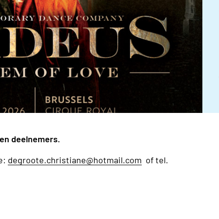
even deelnemers.
e:
degroote.christiane@hotmail.com
of tel.