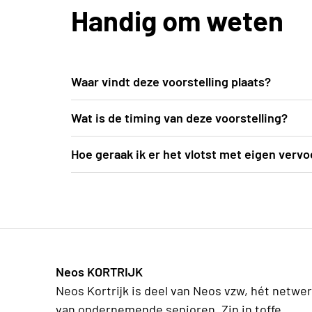
Handig om weten
Waar vindt deze voorstelling plaats?
In de comfortabele zetels van het Koninklijk
Wat is de timing van deze voorstelling?
wegdromen bij deze magische dansvoorstel
De deuren van de zaal gaan open om 19u. De 
Hoe geraak ik er het vlotst met eigen vervo
inclusief pauze.
Vermijd files en stress, en maak gebruik van
900m wandelafstand van treinstation Bruss
van een P+R in de buurt, om vervolgens je r
de volledige lijst van P+R via https://park
parking in de buurt? De volledig beveiligde
Neos KORTRIJK
voet van het Koninklijk Circus. De parking i
Neos Kortrijk is deel van Neos vzw, hét netwe
toegang voor voetgangers bevindt zich ter 
van ondernemende senioren. Zin in toffe