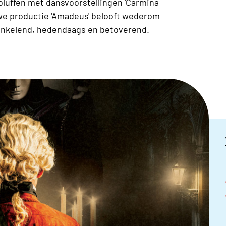
rbluffen met dansvoorstellingen 'Carmina
uwe productie 'Amadeus' belooft wederom
rankelend, hedendaags en betoverend.