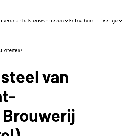
mma
Recente Nieuwsbrieven
Fotoalbum
Overige
/
tiviteiten
steel van
nt-
 Brouwerij
el)