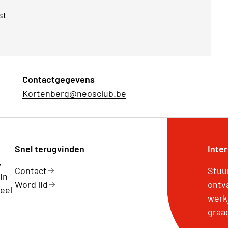
st
Contactgegevens
Kortenberg@neosclub.be
Snel terugvinden
Inte
,
Contact
Stuu
in
Word lid
ontv
eel
werk
graa