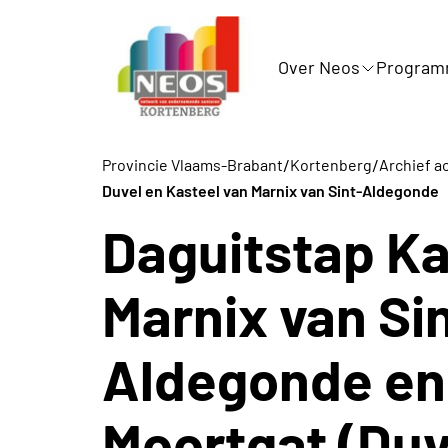
Over Neos
Progra
/
/
Provincie Vlaams-Brabant
Kortenberg
Archief ac
Duvel en Kasteel van Marnix van Sint-Aldegonde
Daguitstap Ka
Marnix van Si
Aldegonde en
Moortgat (Duv