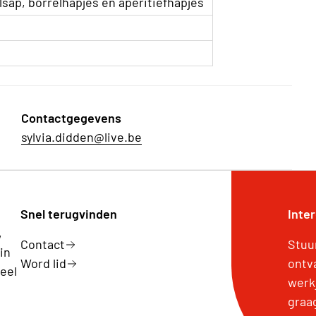
lsap, borrelhapjes en aperitiefhapjes
Contactgegevens
sylvia.didden@live.be
Snel terugvinden
Inte
,
Contact
Stuu
in
Word lid
ontv
eel
werk
graa