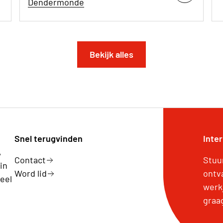
Dendermonde
Bekijk alles
Snel terugvinden
Inte
,
Contact
Stuu
in
Word lid
ontv
eel
werk
graa