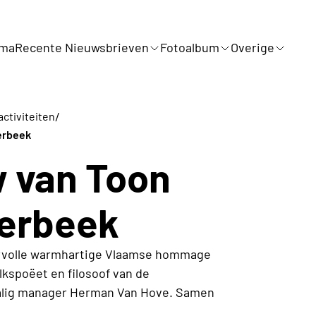
mma
Recente Nieuwsbrieven
Fotoalbum
Overige
/
activiteiten
erbeek
w van Toon
ierbeek
ervolle warmhartige Vlaamse hommage
lkspoëet en filosoof van de
rmalig manager Herman Van Hove. Samen