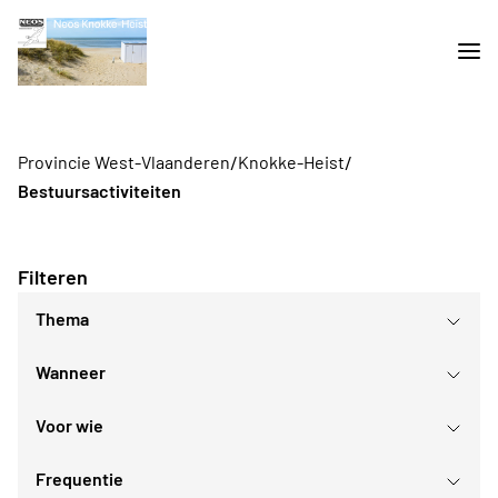
/
/
Provincie West-Vlaanderen
Knokke-Heist
Bestuursactiviteiten
Filteren
Thema
Wanneer
Voor wie
augustus
2026
Frequentie
Voor iedereen
ma
di
wo
do
vr
za
zo