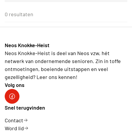
Voor alle Neos leden
27
28
29
30
31
1
2
Eenmalig
Voor Neos leden van de eigen afdeling
3
4
5
6
7
8
9
0 resultaten
Wederkerend
10
11
12
13
14
15
16
17
18
19
20
21
22
23
24
25
26
27
28
29
30
31
1
2
3
4
5
6
Neos Knokke-Heist
Vandaag
Wissen
Neos Knokke-Heist is deel van Neos vzw, hét
netwerk van ondernemende senioren. Zin in toffe
ontmoetingen, boeiende uitstappen en veel
gezelligheid? Leer ons kennen!
Volg ons
Facebook Neos Knokke-Heist
Snel terugvinden
Contact
Word lid