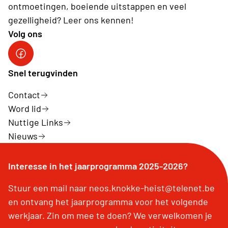
ontmoetingen, boeiende uitstappen en veel
gezelligheid? Leer ons kennen!
Volg ons
Facebook Neos Knokke-Heist
Snel terugvinden
Contact
Word lid
Nuttige Links
Nieuws
Interesse in het jaarprogramma 2025-2026?
Stuur een mail naar neos.knokke-heist@telenet.be
en ontvang het jaarprogramma voor het volgende
werkjaar. Zin om mee te doen? We verwelkomen je