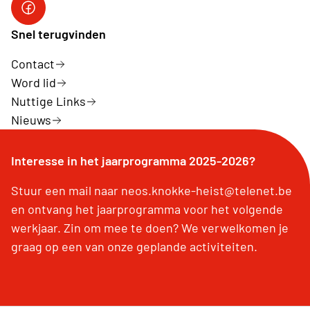
Facebook Neos Knokke-Heist
Snel terugvinden
Contact
Word lid
Nuttige Links
Nieuws
Interesse in het jaarprogramma 2025-2026?
Stuur een mail naar neos.knokke-heist@telenet.be
en ontvang het jaarprogramma voor het volgende
werkjaar. Zin om mee te doen? We verwelkomen je
graag op een van onze geplande activiteiten.